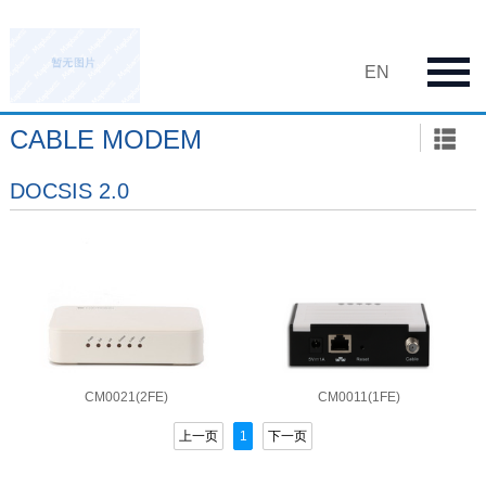
EN
CABLE MODEM
DOCSIS 2.0
CM0021(2FE)
CM0011(1FE)
上一页
1
下一页